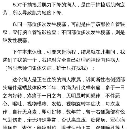
⒌对于抽搐后肌力下降的病人，是由于抽搐后肌肉疲
劳，所以导致肌力轻度下降。
⒍同一部位多次发生梗塞，可能是由于该部位血管狭
窄，应行脑血管造影检查；不同部位多次发生梗塞，则是
继发性梗塞。
下午本来休班，可要来赶病程，结果就在此期间，我
遇到了我第一个，我绝对完全自己处理的神经内科病人
（当时老师们集体失踪，护士只好找我）：
这个病人是正在住院的病人家属，诉间断性右侧颞部
头痛伴远端肢体麻木半年，疼痛为针尖样刺痛，多于一日
之内好转，疼痛于一日之内，无明显时间规律，不伴恶
心、呕吐、视物模糊、发热、视物旋转等症状，每次发
作，自行天麻素，即可好转，数年前，曾于右侧颞部有锐
气划伤史，余无特殊异常，否认高血压、糖尿病、冠心病
等病史。查体：额纹对称，眼球运动正常，双侧瞳孔等大