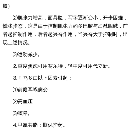
肢）
⑵肌张力增高，面具脸，写字逐渐变小，开步困难，
慌张步态，这是由于控制肌张力的多巴胺与乙酰胆碱，前
者起抑制作用，后者起兴奋作用，当兴奋大于抑制时，出
现上述情况。
⑶运动减少。
⒉重度焦虑可用赛乐特，轻中度可用代立新。
⒊耳鸣多由以下因素引起：
⑴前庭耳蜗病变
⑵高血压
⑶眩晕。
⒋甲氯芬脂：脑保护药。