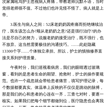
次家属吼骂护士忽视病人疼痛，带教老师沉默不语，当时
觉得老师很不值。不过他们也许见怪不怪了。病人就是上
帝。
3.医生与病人之间：52床老奶奶因疼痛而拒绝继续治
疗，医生该怎么办?顺从老奶奶之意?还是强行治疗?的办
法是尽自己的努力，说服老奶奶接受治疗，既不强行，也
不放弃。这当然需要极佳的沟通技巧。
……此处隐藏
13300个字……个体独立承担。所以，护士的慎独修养直
接关系到护理质量。
午夜时分，我们巡视着病房，我们的眼睛透过玻璃
窗，看到的是患者生命的期望、抢救时，护士的操作要规
范。也许一个疏忽就会带给患者痛苦，填写护理记录，每
个数据都要真实。体温单上反映的不仅仅是跳动的脉搏，
那是我们的心和患者的心连在一齐，三查七对时，要逐一
核实。如果我们把每个细节都做到位，医疗隐患也会离我