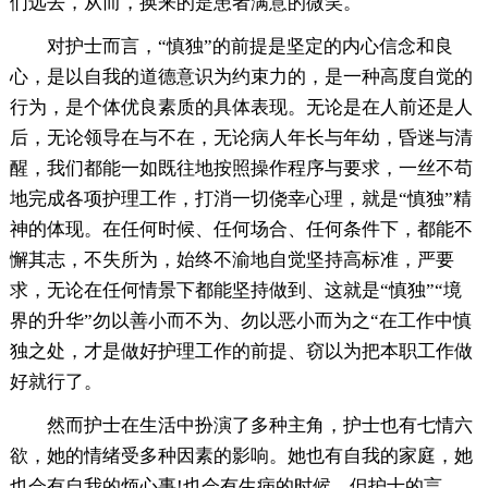
们远去，从而，换来的是患者满意的微笑。
对护士而言，“慎独”的前提是坚定的内心信念和良
心，是以自我的道德意识为约束力的，是一种高度自觉的
行为，是个体优良素质的具体表现。无论是在人前还是人
后，无论领导在与不在，无论病人年长与年幼，昏迷与清
醒，我们都能一如既往地按照操作程序与要求，一丝不苟
地完成各项护理工作，打消一切侥幸心理，就是“慎独”精
神的体现。在任何时候、任何场合、任何条件下，都能不
懈其志，不失所为，始终不渝地自觉坚持高标准，严要
求，无论在任何情景下都能坚持做到、这就是“慎独”“境
界的升华”勿以善小而不为、勿以恶小而为之“在工作中慎
独之处，才是做好护理工作的前提、窃以为把本职工作做
好就行了。
然而护士在生活中扮演了多种主角，护士也有七情六
欲，她的情绪受多种因素的影响。她也有自我的家庭，她
也会有自我的烦心事!也会有生病的时候、但护士的言