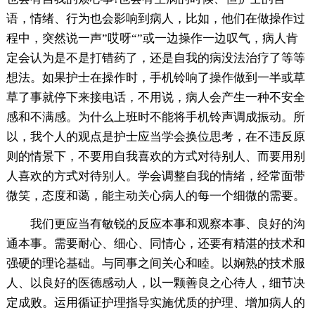
语，情绪、行为也会影响到病人，比如，他们在做操作过
程中，突然说一声”哎呀“”或一边操作一边叹气，病人肯
定会认为是不是打错药了，还是自我的病没法治疗了等等
想法。如果护士在操作时，手机铃响了操作做到一半或草
草了事就停下来接电话，不用说，病人会产生一种不安全
感和不满感。为什么上班时不能将手机铃声调成振动。所
以，我个人的观点是护士应当学会换位思考，在不违反原
则的情景下，不要用自我喜欢的方式对待别人、而要用别
人喜欢的方式对待别人。学会调整自我的情绪，经常面带
微笑，态度和蔼，能主动关心病人的每一个细微的需要。
我们更应当有敏锐的反应本事和观察本事、良好的沟
通本事。需要耐心、细心、同情心，还要有精湛的技术和
强硬的理论基础。与同事之间关心和睦。以娴熟的技术服
人、以良好的医德感动人，以一颗善良之心待人，细节决
定成败。运用循证护理指导实施优质的护理、增加病人的