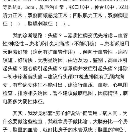
等圆约0。3cm，鼻唇沟正常，张口居中，伸舌居中，双耳
听力正常，双侧面颊感觉正常；四肢肌力正常，双侧病理
征（—），脑膜刺激征（—）。
我的诊断思路：头痛？→器质性病变优先考虑→血管
性/神经性→患者诉针尖刺痛感（不能明确）→患者诉服用
天麻素好转（这药有扩血管作用），倾向于血管性→病程
较短，好转快，无明显诱因→由近及远，鉴别，高血压引
起头痛？冠心病引起头痛？糖尿病并发症引起头痛？排除
→初步诊断偏头痛→建议行头颅CT检查排除有无颅内病
变，有些病变体征不能引出，建议行血压、血糖、心电图
检查，排除相关诱因，暂不建议做脑电图，因病情轻，脑
电图多为阴性体征。
其实，我发觉那套“房子解说法”挺管用，病人问，为
什么要做这些检查，我就拿房子做比喻，大脑好比一个房
子，脑里的血管，就好比房子的水管系统；脑里的神经，