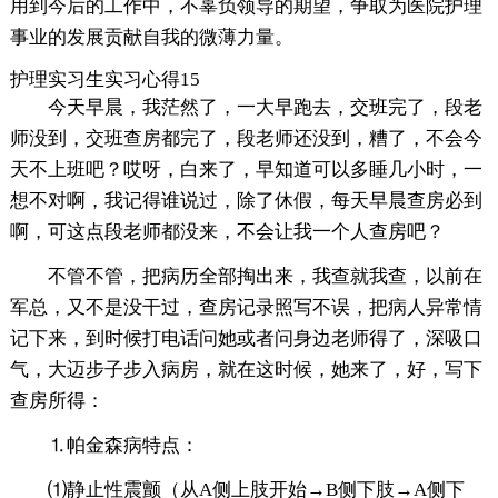
用到今后的工作中，不辜负领导的期望，争取为医院护理
事业的发展贡献自我的微薄力量。
护理实习生实习心得15
今天早晨，我茫然了，一大早跑去，交班完了，段老
师没到，交班查房都完了，段老师还没到，糟了，不会今
天不上班吧？哎呀，白来了，早知道可以多睡几小时，一
想不对啊，我记得谁说过，除了休假，每天早晨查房必到
啊，可这点段老师都没来，不会让我一个人查房吧？
不管不管，把病历全部掏出来，我查就我查，以前在
军总，又不是没干过，查房记录照写不误，把病人异常情
记下来，到时候打电话问她或者问身边老师得了，深吸口
气，大迈步子步入病房，就在这时候，她来了，好，写下
查房所得：
⒈帕金森病特点：
⑴静止性震颤（从A侧上肢开始→B侧下肢→A侧下