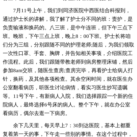
7月11号上午，我们到同济医院中西医结合科报到，
通过护士长的讲解，我了解了护士分不同的班：责护，是
负责输液和换药的。八三班，是中午连班，但下午三点下
班。晚班，下午三点上班，晚上8：00下班。护士长将咱
们分为三组，分别跟随不同的护理老师;随后，为我们领取
一次性口罩、手套、胸牌，并告知相关事项，介绍医院工
作流程。此后，我们跟随带教老师到病房整理床铺，然后
参加8am交班，随医生查房;查房完毕，再看护士给病人打
针，换药，及其他各项检查。其余空闲时间，就在医生办
公室翻看病历，听医生讨论病情，看实习医生抄写遗嘱
等。11号下午，有新病人入院，我们选择跟踪一个新的住
院病人，最终选择6号床的病人。整个下午，就在办公室
看病历，偶尔去逛一下病房。
余下几天里，每天早上7：30到达医院，基本上都重
复着第一天的事，下午走一些别的事情。在这个过程中，