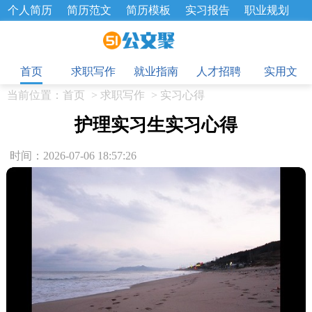
个人简历
简历范文
简历模板
实习报告
职业规划
求职面试题
招聘选拔
绩效考核
企业文化
工作计划
目
工作总结
辞职报告
首页
求职写作
就业指南
人才招聘
实用文
当前位置：
首页
>
求职写作
>
实习心得
护理实习生实习心得
时间：2026-07-06 18:57:26