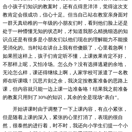
合小孩子们知识的教案时，还有点得意洋洋，觉得这次支
教肯定会很成功，信心十足。但当自己站在教室亲身面对
一群天真幼稚的一年级的小朋友们时，看到他们脸上还是
处于一种懵懂无知的状态时，才知道我那么精挑细选的知
识点还是有很多是小朋友们以他们现在的理解能力不能接
受消化的。当时站在讲台上我有些傻眼了，心里着急啊！
如果照这样上，孩子们肯定听不懂，上课效果肯定不好，
不那样上呢，又怕冷场。怎么办？没有选择逃避的余地，
无论怎么样，课还得继续上啊，人家学校可派遣了一名教
师在听课哦！沉思片刻之余，我决定按教案准备的思路上
课，但内容就只能一边上课一边准备咯！结果我之前准备
的教案只用到了30%的知识，其余的全是现场“表白”。
开始讲课时由于调整了一下上课内容，有点小紧张，
但是随着上课的深入，紧张的心里打消了，表现的很自
然，很泰然的进行着，时不时，我还向小学生们提一个小