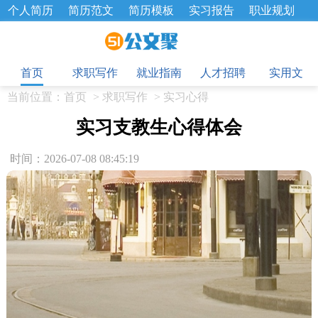
个人简历
简历范文
简历模板
实习报告
职业规划
求职面试题
招聘选拔
绩效考核
企业文化
工作计划
目
工作总结
辞职报告
首页
求职写作
就业指南
人才招聘
实用文
当前位置：
首页
>
求职写作
>
实习心得
实习支教生心得体会
时间：2026-07-08 08:45:19