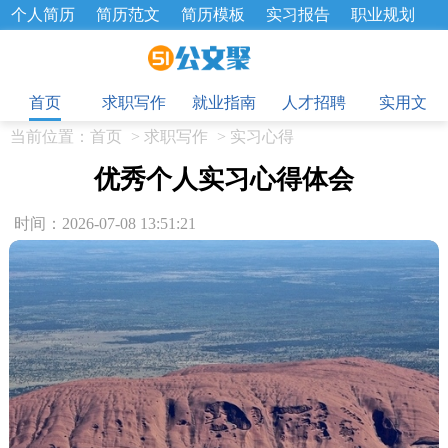
个人简历
简历范文
简历模板
实习报告
职业规划
求职面试题
招聘选拔
绩效考核
企业文化
工作计划
目
工作总结
辞职报告
首页
求职写作
就业指南
人才招聘
实用文
当前位置：
首页
>
求职写作
>
实习心得
优秀个人实习心得体会
时间：2026-07-08 13:51:21