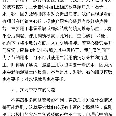
的成本控制，工长告诉我们正确的放料顺序为：石子，
水，砂。因为放料顺序不对会造成浪费。我们在现场看到
有师傅在砌筑空心砖，据他介绍空心砖具有良好绝热性
能，主要用于非承重墙或框架结构的填充墙等部位，比如
阳台后砌墙。使用砌筑砂浆，孔对孔（空心砖）1/2处，
孔向下（将少数分布筋埋入）交错搭接。若空心砖旁要开
门窗洞，应将3块实心砖填入其中再施工。我们又询问了
为了节约用水，可不可以使用生活用的污水来拌和混凝
土。师傅笑了笑说，混凝土用水也需要干净的水，因为污
水会影响混凝土的质量。不单是水，对砂、石的细度模数
也有要求；对水泥标号也有要求。
五、实习中存在的问题
不实践很多问题都考虑不到，实践后才知道什么情况
都可能遇到，这就要求我们必须有丰富的实践经验，像刚
刚走出校门的实习生实践经验还很不丰富，但理论中的东