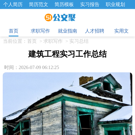
个人简历
简历范文
简历模板
实习报告
职业规划
求职面试题
招聘选拔
绩效考核
企业文化
工作计划
目
工作总结
辞职报告
首页
求职写作
就业指南
人才招聘
实用文
当前位置：
首页
>
求职写作
>
实习总结
建筑工程实习工作总结
时间：2026-07-09 06:12:25