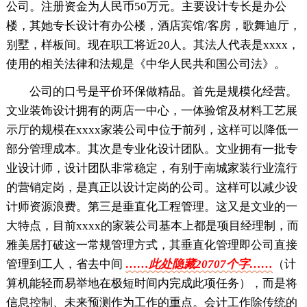
公司。注册资金为人民币50万元。主要设计专长是办公
楼，其她专长设计有办公楼，酒店宾馆/客房，歌舞迪厅，
别墅，样板间。现在职工将近20人。其法人代表是xxxx，
使用的相关法律和法规是《中华人民共和国公司法》。
公司的口号是平价环保做精品。首先是规模化经营。
文业装饰设计拥有的两店一中心，一体验馆及材料工艺展
示厅的规模在xxxx家装公司中位于前列，这样可以降低一
部分管理成本。其次是专业化设计团队。文业拥有一批专
业设计师，设计团队非常稳定，有别于南城家装行业流行
的营销定岗，是真正以设计定岗的公司。这样可以减少设
计师资源浪费。第三是垂直化工程管理。这又是文业的一
大特点，目前xxxx的家装公司基本上都是项目经理制，而
雅美居打破这一常规管理方式，其垂直化管理即公司直接
管理到工人，省去中间
……此处隐藏20707个字……
（计
算机能轻而易举地在极短时间内完成此项任务），而是将
信息控制、未来预测作为工作的重点。会计工作除传统的