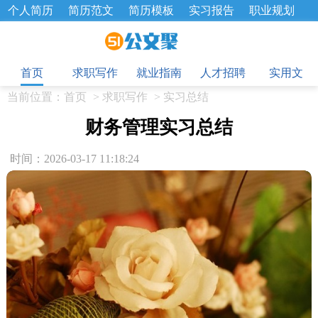
个人简历
简历范文
简历模板
实习报告
职业规划
求职面试题
招聘选拔
绩效考核
企业文化
工作计划
目
工作总结
辞职报告
首页
求职写作
就业指南
人才招聘
实用文
当前位置：
首页
>
求职写作
>
实习总结
财务管理实习总结
时间：2026-03-17 11:18:24