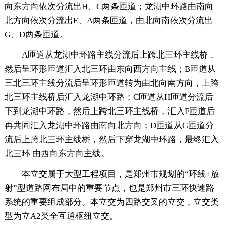
向东方向依次分流出H、C两条匝道；龙湖中环路由南向
北方向依次分流出E、A两条匝道，由北向南依次分流出
G、D两条匝道。
A匝道从龙湖中环路主线分流后上跨北三环主线桥，
然后呈环形匝道汇入北三环由东向西方向主线；B匝道从
三北三环主线分流后呈环形匝道转为由北向南方向，上跨
北三环主线桥后汇入龙湖中环路；C匝道从H匝道分流后
下到龙湖中环路，然后上跨北三环主线桥，汇入F匝道后
再共同汇入龙湖中环路由南向北方向；D匝道从G匝道分
流后上跨北三环主线桥，然后下穿龙湖中环路，最终汇入
北三环 由西向东方向主线。
本立交属于大型工程项目，是郑州市规划的“环线+放
射”型道路网布局中的重要节点，也是郑州市三环快速路
系统的重要组成部分。本立交为四路交叉的立交，立交类
型为立A2类全互通枢纽立交。