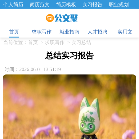
个人简历
简历范文
简历模板
实习报告
职业规划
求职面试题
招聘选拔
绩效考核
企业文化
工作计划
目
工作总结
辞职报告
首页
求职写作
就业指南
人才招聘
实用文
当前位置：
首页
>
求职写作
>
实习总结
总结实习报告
时间：2026-06-01 13:51:19