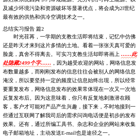
及减少环境污染和资源破坏等显著优点，将会成为2l世纪
最有效的供热和供冷空调技术之一。
总结实习报告 篇2
时光荏苒，一学期的支教生活即将结束，记忆中仿佛
还是昨天才来到这片多情的土地。看着一张张天真可爱的
脸庞，真舍不得离去。可实习支教生活却即将画上
……此
处隐藏2499个字……
，因为越受欢迎的网站，网络信息发
布数量越多，而刚刚发布的信息往往会被别人的网络信息
淹没，所以要坚持一定的频度让信息始终出现，所以经常
要重复发布，网络信息发布的效果常体现在一次又一次地
反复发布后。因为这意味着，你只有反复地刺激潜在顾
客，客户才可能对产品产生兴趣，接下来，不时地接到一
些通过互联网了解我司后的需求问询电话便是初步的发布
效果。还有，通过所编工具书、杂志和企业的网站来收集
电子邮箱地址，主动发送E-mail也是途径之一。