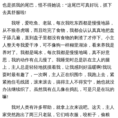
也是抓我的尾巴，怪不得她说：“这尾巴可真好玩，抓下
去真舒服啦!
我呀，爱吃鱼、老鼠，每次我吃东西都是慢慢地舔，
从不狼吞虎咽，而且吃完了食物，我都会认认真真地把盘
子舔几遍，直到盘子里都没有食物的剩渣了才停下。小主
人整天夸我爱干净，可不像狗一样糊里湖涂，看来养我是
养对了。我都是喝水，每次我都是慢慢地喝，真不好意
思，我的动作有点儿慢了。我睡觉时总是趴在主人的腿
上，主人总是轻轻地抚摸着我，让我感到好温暖啊!我玩
耍时最有趣了，一次啊，主人正在织围巾，我跑上去，紧
紧抱住毛线团，滚来滚去，搞得主人不得安宁，她也就没
办法继续织了。虽然我有点儿像在捣乱，可是只是在玩的
嘛!
我对人类有许多帮助，就拿上次来说吧。这天，主人
家突然跑出了两三只老鼠，它们啃衣服，咬柜子，偷粮