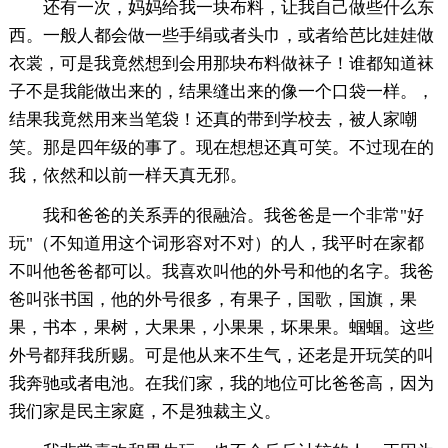
还有一次，妈妈给我一块布料，让我自己做些什么东
西。一般人都会做一些手绢或者头巾，或者给芭比娃娃做
衣裳，可是我竟然想到会用那块布料做袜子！谁都知道袜
子不是我能做出来的，结果缝出来的像一个口袋一样。，
结果我竟然用来当笔袋！还真的带到学校去，被人家嘲
笑。那是四年级的事了。现在想想还真可笑。不过现在的
我，依然和以前一样天真无邪。
我和爸爸的关系弄的很融洽。我爸爸是一个非常"好
玩"（不知道用这个词形容对不对）的人，我平时在家都
不叫他爸爸都可以。我喜欢叫他的外号和他的名字。我爸
爸叫张书国，他的外号很多，有果子，国歌，国旗，果
果，书本，果树，大果果，小果果，坏果果。蝈蝈。这些
外号都拜我所赐。可是他从来不生气，还老是开玩笑的叫
我奔驰或者电池。在我们家，我的地位可比爸爸高，因为
我们家是民主家庭，不是独裁主义。