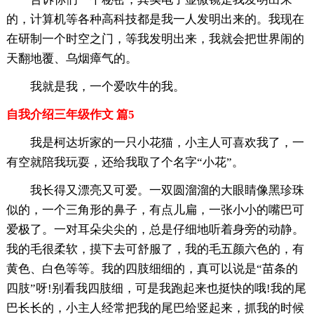
的，计算机等各种高科技都是我一人发明出来的。我现在
在研制一个时空之门，等我发明出来，我就会把世界闹的
天翻地覆、乌烟瘴气的。
我就是我，一个爱吹牛的我。
自我介绍三年级作文 篇5
我是柯达圻家的一只小花猫，小主人可喜欢我了，一
有空就陪我玩耍，还给我取了个名字“小花”。
我长得又漂亮又可爱。一双圆溜溜的大眼睛像黑珍珠
似的，一个三角形的鼻子，有点儿扁，一张小小的嘴巴可
爱极了。一对耳朵尖尖的，总是仔细地听着身旁的动静。
我的毛很柔软，摸下去可舒服了，我的毛五颜六色的，有
黄色、白色等等。我的四肢细细的，真可以说是“苗条的
四肢”呀!别看我四肢细，可是我跑起来也挺快的哦!我的尾
巴长长的，小主人经常把我的尾巴给竖起来，抓我的时候