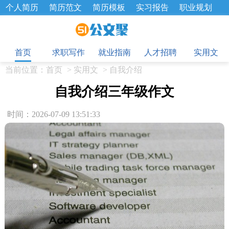
个人简历
简历范文
简历模板
实习报告
职业规划
求职面试题
招聘选拔
绩效考核
企业文化
工作计划
目
工作总结
辞职报告
首页
求职写作
就业指南
人才招聘
实用文
当前位置：
首页
>
实用文
>
自我介绍
自我介绍三年级作文
时间：2026-07-09 13:51:33