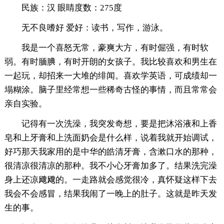
民族：汉 眼睛度数：275度
无不良嗜好 爱好：读书，写作，游泳。
我是一个喜怒无常，豪爽大方，有时倔强，有时软
弱。有时腼腆，有时开朗的女孩子。我比较喜欢和男生在
一起玩，却招来一大堆的绯闻。喜欢学英语，可成绩却一
塌糊涂。脑子里经常想一些稀奇古怪的事情，而且常常会
亲自实验。
记得有一次洗澡，我突发奇想，要是把沐浴液和上香
皂和上牙膏和上洗面奶会是什么样，说着我就开始调试，
好巧那天我家用的是中华的皓清牙膏，含漱口水的那种，
很清凉很清凉的那种。我不小心牙膏加多了。结果洗完澡
身上还凉飕飕的。一走路就会感觉很冷，真怀疑这样下去
我会不会感冒，结果我闹了一晚上的肚子。这就是昨天发
生的事。