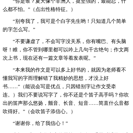
“你是谁？夏天像个非洲人，挺坚强的，最能忍，什
么都不怕。”（点出性格特征。）
“别夸我了，我可是个白字先生哟！只知道几个简单
的字怎么写。”
“不要谦虚了，不会写字没关系，你有嘴巴、有头脑
呀！睢，你不管到哪里都可以吟上几句千古绝句；作文两
次上书，现在还有一篇文章等着发表呢。”
“本来我的作文是可以多上好书的，就因为老师看不
懂我写的字而理解错了我精妙的思想，才没上好
书……”（能说会写是优点，只因错别字让作文受牵
连。）我们不要说写字了，你不还是个笛子高手吗？你吹
出的笛声那么悠扬，颤音、长音、短音……简直什么音都
吹得好。”（会吹笛子添信心。）
“谢谢你，给了我信心！”