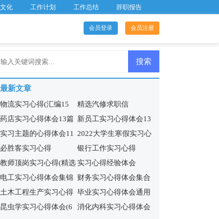
文化
工作计划
工作总结
辞职报告
会员登录
会员注册
最新文章
物流实习心得(汇编15
精选汽修求职信
药店实习心得体会13篇
新员工实习心得体会13
篇)
实习主题的心得体会11
2022大学生寒假实习心
篇
必胜客实习心得
银行工作实习心得
篇
得15篇
教师顶岗实习心得(精选
实习心得经验体会
电工实习心得体会集锦
财务实习心得体会集合
15篇)
土木工程生产实习心得
毕业实习心得体会通用
15篇
15篇
昆虫学实习心得体会(6
消化内科实习心得体会
4篇
15篇