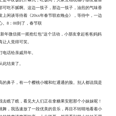
那可吃不腻啊。这边一筷子，那边一筷子，油煎的气味香
上闲谈等待着《20xx年春节联欢晚会》，等待中，一边
。8：00到了，春节联
“新年微信摇一摇抢红包”这个活动，小朋友拿起爸爸妈妈
真让人觉得可笑。
打电话给亲戚拜年。
从此结束了。
高的鼻子，有一个樱桃小嘴和红通通的脸。别人都说我是
我去瞧了瞧，看见大人们正在拿糖果安慰那个小妹妹呢！
跳舞，我迅速放了一段优美的音乐，再目不转睛地看着小