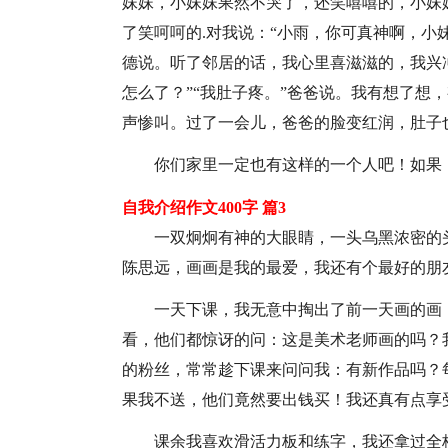
妹妹，小妹妹果然不哭了，还笑嘻嘻的，小妹
了笑呵呵的.对我说：“小雨，你可真神啊，小
德说。听了邻居的话，我心里喜滋滋的，我兴
怎么了？”“我肚子疼。”爸爸说。我有想了想
声惨叫。过了一会儿，爸爸的脸变红润，肚子
你们家里一定也有这样的一个人吧！如果
自我介绍作文400字 篇3
一双炯炯有神的大眼睛，一头乌黑浓密的
陈思远，画画是我的最爱，我还有个最好的朋
一天下课，我无意中掏出了前一天画的画
看，他们都惊讶的问：这是美术老师画的吗？
的粉丝，常常趁下课来问问我：有新作品吗？
果我不送，他们竟然要出钱买！我还真有点享
课余我喜欢滑活力板和练字，我还拿过全