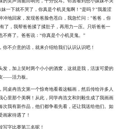
妹的笑声清脆而响亮，十分悦耳。邻居看到想小妹妹不哭
妹妹一下就不哭了，你真是个机灵鬼啊！“是吗？"我羞涩
冲冲地回家，发现爸爸脸色苍白，我急忙问："爸爸，你
，有了，我帮爸爸揉了揉肚子，再用力一压。只听爸爸一
也不疼了。爸爸说：“你真是个小机灵鬼。”
，你不介意的话，就来介绍给我们认识认识吧！
头发，加上笑时两个小小的酒窝，这就是我，活泼可爱的
友——活力板。
，同桌冉浩文第一个惊奇地看着这幅画，然后传给许多人
我心里那个美啊！从此，同学冉浩文和刘毅生成了我画画
每次我有新作品，他们都争着先看，还让我送给他们。如
受画家待遇了！
校写字比赛第三名呢！