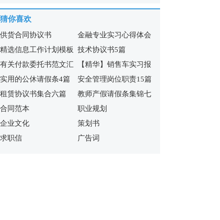
篇)
7篇
猜你喜欢
供货合同协议书
金融专业实习心得体会
精选信息工作计划模板
技术协议书5篇
范文
有关付款委托书范文汇
【精华】销售车实习报
汇总10篇
实用的公休请假条4篇
安全管理岗位职责15篇
编五篇
告3篇
租赁协议书集合六篇
教师产假请假条集锦七
合同范本
职业规划
篇
企业文化
策划书
求职信
广告词