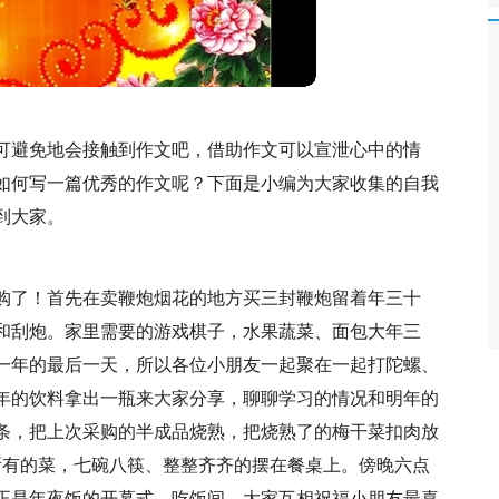
可避免地会接触到作文吧，借助作文可以宣泄心中的情
如何写一篇优秀的作文呢？下面是小编为大家收集的自我
到大家。
购了！首先在卖鞭炮烟花的地方买三封鞭炮留着年三十
和刮炮。家里需要的游戏棋子，水果蔬菜、面包大年三
一年的最后一天，所以各位小朋友一起聚在一起打陀螺、
年的饮料拿出一瓶来大家分享，聊聊学习的情况和明年的
条，把上次采购的半成品烧熟，把烧熟了的梅干菜扣肉放
所有的菜，七碗八筷、整整齐齐的摆在餐桌上。傍晚六点
正是年夜饭的开幕式，吃饭间，大家互相祝福小朋友最喜