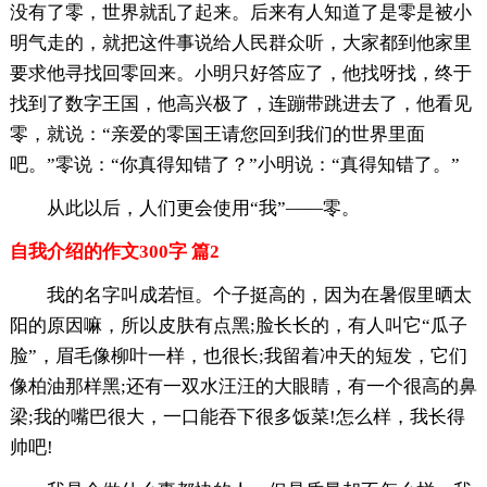
没有了零，世界就乱了起来。后来有人知道了是零是被小
明气走的，就把这件事说给人民群众听，大家都到他家里
要求他寻找回零回来。小明只好答应了，他找呀找，终于
找到了数字王国，他高兴极了，连蹦带跳进去了，他看见
零，就说：“亲爱的零国王请您回到我们的世界里面
吧。”零说：“你真得知错了？”小明说：“真得知错了。”
从此以后，人们更会使用“我”——零。
自我介绍的作文300字 篇2
我的名字叫成若恒。个子挺高的，因为在暑假里晒太
阳的原因嘛，所以皮肤有点黑;脸长长的，有人叫它“瓜子
脸”，眉毛像柳叶一样，也很长;我留着冲天的短发，它们
像柏油那样黑;还有一双水汪汪的大眼睛，有一个很高的鼻
梁;我的嘴巴很大，一口能吞下很多饭菜!怎么样，我长得
帅吧!