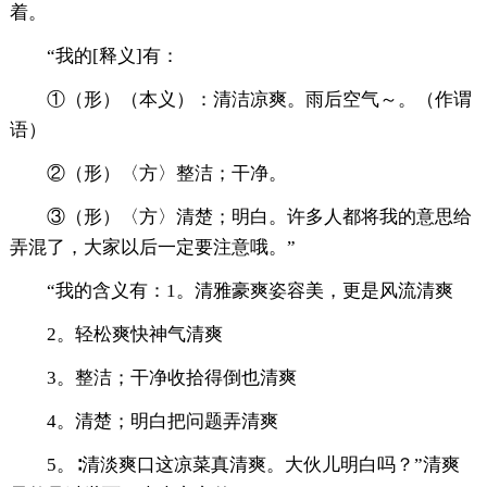
着。
“我的[释义]有：
①（形）（本义）：清洁凉爽。雨后空气～。（作谓
语）
②（形）〈方〉整洁；干净。
③（形）〈方〉清楚；明白。许多人都将我的意思给
弄混了，大家以后一定要注意哦。”
“我的含义有：1。清雅豪爽姿容美，更是风流清爽
2。轻松爽快神气清爽
3。整洁；干净收拾得倒也清爽
4。清楚；明白把问题弄清爽
5。∶清淡爽口这凉菜真清爽。大伙儿明白吗？”清爽