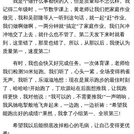
我是个做什么事都快的人，但是质量却不怎么样。我
记得二年级时，一节数学课上，黄老师让我们把家庭作业
做完，我和吴邵隆等人一听到这句话，就一起“赶”作业。
我们做啊做啊，一两分钟就“搞定”了家庭作业。我们兴冲
冲地交了上去，就什么也不管了。第二天发下来时就看
到，这里错了，那里也错了。所以，从那以后，我便认为
质量第一，速度第二!
有时，我也会快又好完成任务。一次体育课，老师给
我们检测50米短跑。我们听了，心头一紧，全场变得鸦雀
无声。我听了，乐滋滋地想：现在是展示跑步的最佳时刻
了，哈哈哈!开始跑了，丁欣源站在后面想推我，让我跑
得更快，我对他说：“我可以的，不需要推我!”一声哨响，
我风驰电掣般地飞奔起来，一边跑，一边祈祷：“希望我
能跑出好的成绩!”果然，我拿了小组第一、全班第三!
希望我以后能彻底改掉粗心的毛病，让自己变得更优
秀!