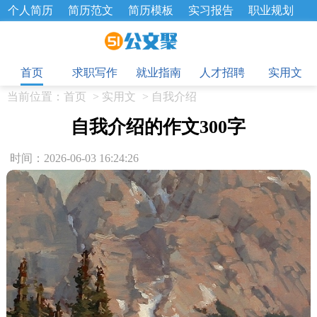
个人简历
简历范文
简历模板
实习报告
职业规划
求职面试题
招聘选拔
绩效考核
企业文化
工作计划
目
工作总结
辞职报告
首页
求职写作
就业指南
人才招聘
实用文
当前位置：
首页
>
实用文
>
自我介绍
自我介绍的作文300字
时间：2026-06-03 16:24:26