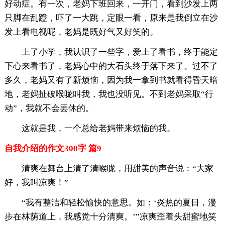
好动症。有一次，老妈下班回来，一开门，看到沙发上两
只脚在乱蹬，吓了一大跳，定眼一看，原来是我倒立在沙
发上看电视呢，老妈是既好气又好笑的。
上了小学，我认识了一些字，爱上了看书，终于能定
下心来看书了，老妈心中的大石头终于落下来了。过不了
多久，老妈又有了新烦恼，因为我一拿到书就看得昏天暗
地，老妈扯破喉咙叫我，我也没听见。不到老妈采取“行
动”，我就不会罢休的。
这就是我，一个总给老妈带来烦恼的我。
自我介绍的作文300字 篇9
清爽在舞台上清了清喉咙，用甜美的声音说：“大家
好，我叫凉爽！”
“我有整洁和轻松愉快的意思。如：‘炎热的夏日，漫
步在林荫道上，我感觉十分清爽。’”凉爽歪着头甜蜜地笑