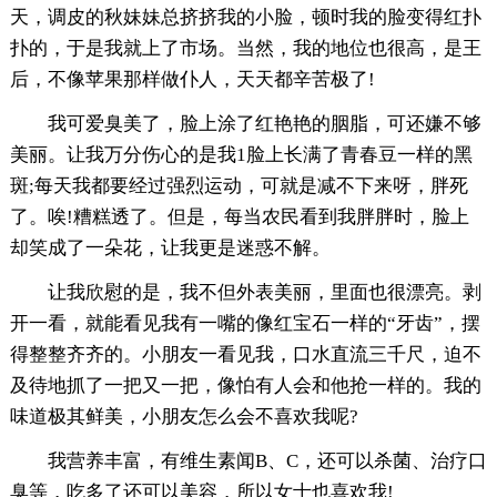
天，调皮的秋妹妹总挤挤我的小脸，顿时我的脸变得红扑
扑的，于是我就上了市场。当然，我的地位也很高，是王
后，不像苹果那样做仆人，天天都辛苦极了!
我可爱臭美了，脸上涂了红艳艳的胭脂，可还嫌不够
美丽。让我万分伤心的是我1脸上长满了青春豆一样的黑
斑;每天我都要经过强烈运动，可就是减不下来呀，胖死
了。唉!糟糕透了。但是，每当农民看到我胖胖时，脸上
却笑成了一朵花，让我更是迷惑不解。
让我欣慰的是，我不但外表美丽，里面也很漂亮。剥
开一看，就能看见我有一嘴的像红宝石一样的“牙齿”，摆
得整整齐齐的。小朋友一看见我，口水直流三千尺，迫不
及待地抓了一把又一把，像怕有人会和他抢一样的。我的
味道极其鲜美，小朋友怎么会不喜欢我呢?
我营养丰富，有维生素闻B、C，还可以杀菌、治疗口
臭等，吃多了还可以美容，所以女士也喜欢我!