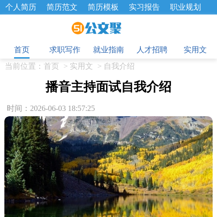
个人简历
简历范文
简历模板
实习报告
职业规划
求职面试题
招聘选拔
绩效考核
企业文化
工作计划
目
工作总结
辞职报告
首页
求职写作
就业指南
人才招聘
实用文
当前位置：
首页
>
实用文
>
自我介绍
播音主持面试自我介绍
时间：2026-06-03 18:57:25