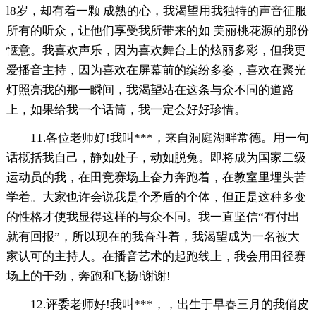
l8岁，却有着一颗 成熟的心，我渴望用我独特的声音征服
所有的听众，让他们享受我所带来的如 美丽桃花源的那份
惬意。我喜欢声乐，因为喜欢舞台上的炫丽多彩，但我更
爱播音主持，因为喜欢在屏幕前的缤纷多姿，喜欢在聚光
灯照亮我的那一瞬间，我渴望站在这条与众不同的道路
上，如果给我一个话筒，我一定会好好珍惜。
11.各位老师好!我叫***，来自洞庭湖畔常德。用一句
话概括我自己，静如处子，动如脱兔。即将成为国家二级
运动员的我，在田竞赛场上奋力奔跑着，在教室里埋头苦
学着。大家也许会说我是个矛盾的个体，但正是这种多变
的性格才使我显得这样的与众不同。我一直坚信“有付出
就有回报”，所以现在的我奋斗着，我渴望成为一名被大
家认可的主持人。在播音艺术的起跑线上，我会用田径赛
场上的干劲，奔跑和飞扬!谢谢!
12.评委老师好!我叫***，，出生于早春三月的我俏皮