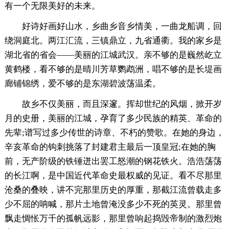
有一个无限美好的未来。
好诗好画好山水，乡曲乡音乡情美，一曲龙船调，回
绕洞庭北。两江汇流，三镇鼎立，九省通衢。我的家乡是
湖北省的省会——美丽的江城武汉。亲不够的是巍然屹立
黄鹤楼，看不够的是晴川芳草鹦鹉洲，唱不够的是长堤画
廊铺锦绣，爱不够的是东湖碧波荡温柔。
故乡不仅美丽，而且深邃。挥却世纪的风烟，掀开岁
月的史册，美丽的江城，孕育了多少民族的精英、革命的
先辈;谱写过多少传世的诗章、不朽的赞歌。在她的身边，
辛亥革命的钩刺挑落了封建君主最后一顶皇冠;在她的胸
前，无产阶级的铁锤迸出罢工怒潮的钢花铁火。浩浩荡荡
的长江啊，是中国近代革命史最权威的见证。看不尽那里
沧桑的叠映，讲不完那里历史的厚重，那截江流曾载走多
少不屈的呐喊，那片土地曾淹没多少不死的英灵。那里曾
飘走惆怅万千的孤帆远影，那里曾响起捣毁帝制的激烈炮