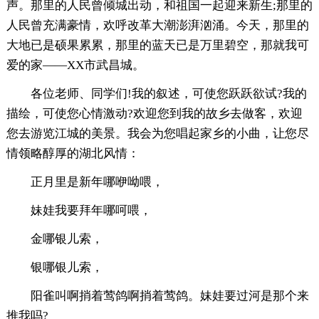
声。那里的人民曾倾城出动，和祖国一起迎来新生;那里的
人民曾充满豪情，欢呼改革大潮澎湃汹涌。今天，那里的
大地已是硕果累累，那里的蓝天已是万里碧空，那就我可
爱的家——XX市武昌城。
各位老师、同学们!我的叙述，可使您跃跃欲试?我的
描绘，可使您心情激动?欢迎您到我的故乡去做客，欢迎
您去游览江城的美景。我会为您唱起家乡的小曲，让您尽
情领略醇厚的湖北风情：
正月里是新年哪咿呦喂，
妹娃我要拜年哪呵喂，
金哪银儿索，
银哪银儿索，
阳雀叫啊捎着莺鸽啊捎着莺鸽。妹娃要过河是那个来
推我吗?