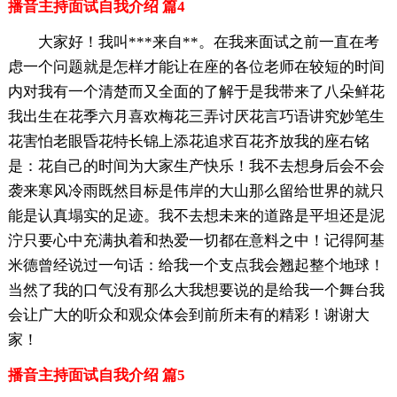
播音主持面试自我介绍 篇4
大家好！我叫***来自**。在我来面试之前一直在考
虑一个问题就是怎样才能让在座的各位老师在较短的时间
内对我有一个清楚而又全面的了解于是我带来了八朵鲜花
我出生在花季六月喜欢梅花三弄讨厌花言巧语讲究妙笔生
花害怕老眼昏花特长锦上添花追求百花齐放我的座右铭
是：花自己的时间为大家生产快乐！我不去想身后会不会
袭来寒风冷雨既然目标是伟岸的大山那么留给世界的就只
能是认真塌实的足迹。我不去想未来的道路是平坦还是泥
泞只要心中充满执着和热爱一切都在意料之中！记得阿基
米德曾经说过一句话：给我一个支点我会翘起整个地球！
当然了我的口气没有那么大我想要说的是给我一个舞台我
会让广大的听众和观众体会到前所未有的精彩！谢谢大
家！
播音主持面试自我介绍 篇5