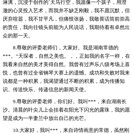
淋漓，沉浸于创作的`天马行空，我愿像一个孩子，用澄
澈的心灵投入艺术，而我并不缺乏刚毅，我不愿沉默，但
厌弃喧嚣，我不甘平凡，但痛恨张扬，我敬畏话筒前崇高
的责任，我向往镜头前能为人民说话，我期待着有卓然出
众的那一天。
8.尊敬的评委老师们，大家好。我是湖南常德的
***。“天琛者，自然之美也。，，正如我的名字一样，在
我看来自然的美才美得自然。我曾有过声乐八级考场上喜
悦，也曾有过全省钢琴大赛上的遗憾。成功和失败对我来
说都是一种积累，我渴望通过不断的积累，成为传播知
识、传送快乐、传递信息的新闻天使。
9.尊敬的评委老师，你们好。我叫***，来自湖南长
沙。清晨的叶尖儿上会挂着在阳光下闪光的露珠，我的愿
望是成为一半妻兰中放出自己的光芒。
10.大家好，我叫***，来自诗情画意的常德，虽然刚