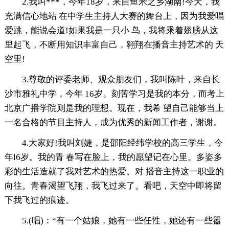
2.我叫***，今年18岁，来自鱼米之乡湖南!今天，我
充满信心地站 在中学生主持人大赛的舞台上，因为我爱唱
爱跳，能说会道!如果我是一只小 鸟，我将乘着翅膀从这
里起飞，不断用知识丰富自己，翱翔在播音主持艺术的 天
空里!
3.尊敬的评委老师、观众朋友们，我叫陈叶，来自长
沙市雅礼中学，今年 16岁。刻苦学习是我的本分，而考上
北京广播学院则是我的理想。现在，我希 望自己能够当上
一名合格的节目主持人，成为优秀的新闻工作者，谢谢。
4.大家好!我叫刘婕，是邵阳经纬学校的高三学生，今
年l6岁。我的青 春写在脸上，我的愿望记在心里。多姿多
彩的生活造就了我对艺术的热爱、对 播音主持这一职业的
向往。青春渴望飞翔，我飞过来了。看吧，天空中即将留
下我飞过的痕迹。
5.(唱)：“有一个姑娘，她有一些任性，她还有一些嚣