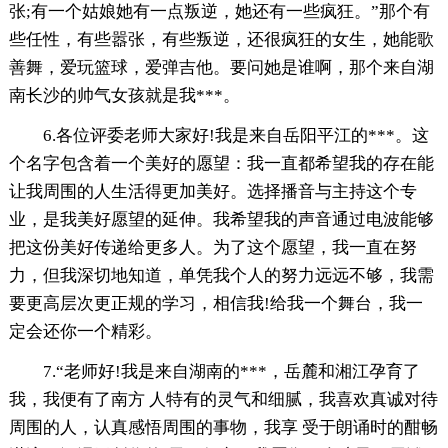
张;有一个姑娘她有一点叛逆，她还有一些疯狂。”那个有
些任性，有些嚣张，有些叛逆，还很疯狂的女生，她能歌
善舞，爱玩篮球，爱弹吉他。要问她是谁啊，那个来自湖
南长沙的帅气女孩就是我***。
6.各位评委老师大家好!我是来自岳阳平江的***。这
个名字包含着一个美好的愿望：我一直都希望我的存在能
让我周围的人生活得更加美好。选择播音与主持这个专
业，是我美好愿望的延伸。我希望我的声音通过电波能够
把这份美好传递给更多人。为了这个愿望，我一直在努
力，但我深切地知道，单凭我个人的努力远远不够，我需
要更高层次更正规的学习，相信我!给我一个舞台，我一
定会还你一个精彩。
7.“老师好!我是来自湖南的***，岳麓和湘江孕育了
我，我便有了南方 人特有的灵气和细腻，我喜欢真诚对待
周围的人，认真感悟周围的事物，我享 受于朗诵时的酣畅