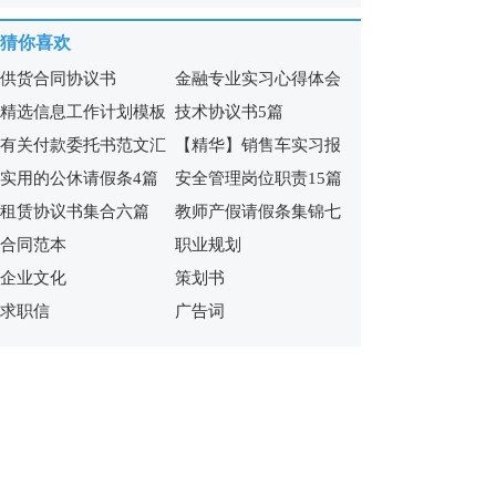
篇)
猜你喜欢
供货合同协议书
金融专业实习心得体会
精选信息工作计划模板
技术协议书5篇
范文
有关付款委托书范文汇
【精华】销售车实习报
汇总10篇
实用的公休请假条4篇
安全管理岗位职责15篇
编五篇
告3篇
租赁协议书集合六篇
教师产假请假条集锦七
合同范本
职业规划
篇
企业文化
策划书
求职信
广告词