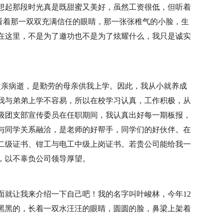
想起那段时光真是既甜蜜又美好，虽然工资很低，但听着
，看着那一双双充满信任的眼睛，那一张张稚气的小脸，生
在这里，不是为了邀功也不是为了炫耀什么，我只是诚实
，父亲病逝，是勤劳的母亲供我上学。因此，我从小就养成
我与弟弟上学不容易，所以在校学习认真，工作积极，从
级团支部宣传委员在任职期间，我认真出好每一期板报，
与同学关系融洽，是老师的好帮手，同学们的好伙伴。在
二级证书、钳工与电工中级上岗证书。若贵公司能给我一
，以不辜负公司领导厚望。
面就让我来介绍一下自己吧！我的名字叫叶峻林，今年12
黑黑的，长着一双水汪汪的眼睛，圆圆的脸，鼻梁上架着