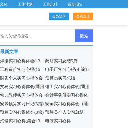
文化
工作计划
工作总结
辞职报告
会员登录
会员注册
最新文章
焊接实习心得体会(13
药店实习总结5篇
工程造价实习心得(15
电子厂实习心得(汇编15
篇)
财务个人实习心得体会
预算员实习总结
篇)
篇)
文秘实习心得体会(通用
钳工实习心得体会(通用
9篇
幼儿教师实习心得体会
会计事务所实习心得体
14篇)
15篇)
安装预算实习日记(3篇)
安全实习心得体会（通
12篇
会12篇
预算实习心得体会(8篇)
预算员个人实习总结
用20篇）
汽修实习心得(集合13
电装实习心得