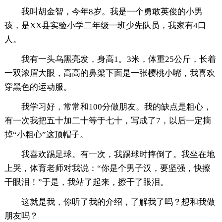
我叫胡金智，今年8岁。我是一个勇敢英俊的小男
孩，是XX县实验小学二年级一班少先队员，我家有4口
人。
我有一头乌黑亮发，身高1。3米，体重25公斤，长着
一双浓眉大眼，高高的鼻梁下面是一张樱桃小嘴，我喜欢
穿黑色的运动服。
我学习好，常常和100分做朋友。我的缺点是粗心，
有一次我把五十加二十等于七十，写成了7，以后一定摘
掉“小粗心”这顶帽子。
我喜欢踢足球。有一次，我踢球时摔倒了。我坐在地
上哭，体育老师对我说：“你是个男子汉，要坚强，快擦
干眼泪！”于是，我站了起来，擦干了眼泪。
这就是我，你听了我的介绍，了解我了吗？想和我做
朋友吗？