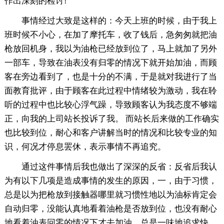
作出深刻的检讨!
事情经过大致是这样的：今天上班的时候，由于我上
班时候不小心，在加了摩托车，收了钱后，急匆匆就把油
枪放回机身，我以为油枪已经放到位了，马上就加了另外
一部车，导致在油表没有归零的情况下就开始加油，而顾
客在旁边看到了，也是十分的不满，于是就对我进行了当
面教育批评，由于顾客在此过程中情绪较为激动，我在聆
听的过程中也比较心浮气躁，导致顾客认为我态度不够端
正，向我的上司站长投诉了我。 而站长后来做的工作确实
也比较到位，耐心和客户讲解当时的情况和比较专业的知
识，何况才停息罢休，表示事情不再追究。
通过这件事情后我也做出了深深的反省：反省后我认
为有以下几项是造成事情的发生的原因，一，由于习惯，
总是以为把枪放到接触器哪里就习惯性地以为油标肯定会
自动归零，没能认真地看着油枪是否放到位，也没有耐心
地看着油表回零的情况下才去加油，总是一味地追求快。