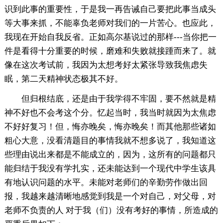
识到此事的重要性，于是我一再告诫自己要把此事当成头
等大事来抓，不能辜负老师对我们的一片苦心。也应此，
我现在开始自我反省。正如高尔基说过的那样---当你把一
件是看得十分重要的时候，磨难和失败就接踵而来了。就
像在这次考试前，我因为太想考好太紧张导致我焦虑失
眠，第二天精神状态极其不好。
但归根结底，还是由于我学得不牢固，要不然就是精
神不好也不会考这个分。忆起当时，我当时就因为太焦虑
不好好复习！但，悔亦晚矣，悔亦晚矣！而其他那些诸如
粗心大意，没看清题目的事情我就不想多说了，我知道这
些理由说出来都是不能成立的，因为，这所有的问题都只
能归结于我没有学扎实，还未能达到一个现代中学生该具
有地认识问题的水平。未能对老师们的辛勤劳作做出回
报，我越来越清晰地感觉到我是一个对自己，对父母，对
老师不负责的人 对于我（们）没有考好的事情，所造成的