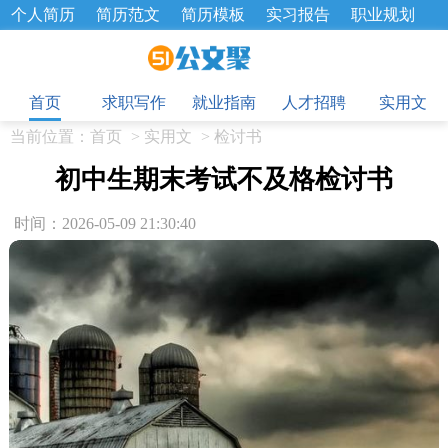
个人简历
简历范文
简历模板
实习报告
职业规划
求职面试题
招聘选拔
绩效考核
企业文化
工作计划
目
工作总结
辞职报告
首页
求职写作
就业指南
人才招聘
实用文
当前位置：
首页
>
实用文
>
检讨书
初中生期末考试不及格检讨书
时间：2026-05-09 21:30:40